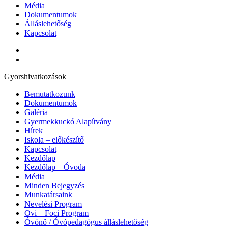
Média
Dokumentumok
Álláslehetőség
Kapcsolat
Gyorshivatkozások
Bemutatkozunk
Dokumentumok
Galéria
Gyermekkuckó Alapítvány
Hírek
Iskola – előkészítő
Kapcsolat
Kezdőlap
Kezdőlap – Óvoda
Média
Minden Bejegyzés
Munkatársaink
Nevelési Program
Ovi – Foci Program
Óvónő / Óvópedagógus álláslehetőség