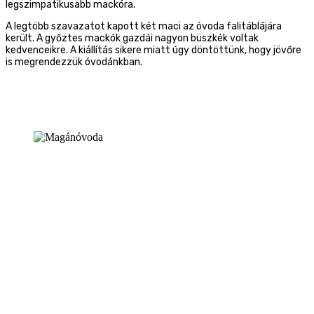
legszimpatikusabb mackóra.
A legtöbb szavazatot kapott két maci az óvoda falitáblájára
került. A győztes mackók gazdái nagyon büszkék voltak
kedvenceikre. A kiállítás sikere miatt úgy döntöttünk, hogy jövőre
is megrendezzük óvodánkban.
1147, Budapest, Kerékgyártó u. 91/B
Remenyik Tünde
intézményvezető (beiratkozás)
Telefon: +36 1 223 20 30
Mobil: +36 30 286 84 60
tremenyik{kukac}kuckomaganovoda.hu
Várnai Magdolna
óvoda titkár (pénzügyek)
Telefon: +36 1 223 20 30
Mobil: +36 30 643 26 55
mvarnai{kukac}kuckomaganovoda.hu