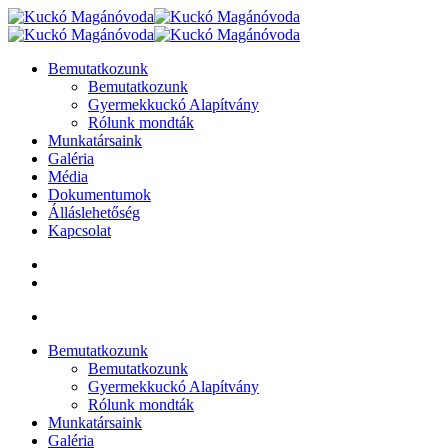
Bemutatkozunk
Bemutatkozunk
Gyermekkuckó Alapítvány
Rólunk mondták
Munkatársaink
Galéria
Média
Dokumentumok
Álláslehetőség
Kapcsolat
Bemutatkozunk
Bemutatkozunk
Gyermekkuckó Alapítvány
Rólunk mondták
Munkatársaink
Galéria