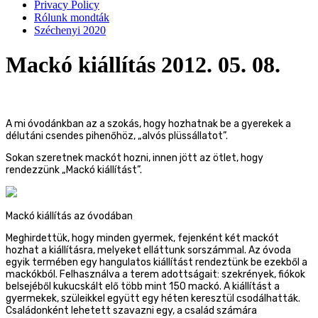
Privacy Policy
Rólunk mondták
Széchenyi 2020
Mackó kiállítás 2012. 05. 08.
A mi óvodánkban az a szokás, hogy hozhatnak be a gyerekek a
délutáni csendes pihenőhöz, „alvós plüssállatot”.
Sokan szeretnek mackót hozni, innen jött az ötlet, hogy
rendezzünk „Mackó kiállítást”.
Mackó kiállítás az óvodában
Meghirdettük, hogy minden gyermek, fejenként két mackót
hozhat a kiállításra, melyeket elláttunk sorszámmal. Az óvoda
egyik termében egy hangulatos kiállítást rendeztünk be ezekből a
mackókból. Felhasználva a terem adottságait: szekrények, fiókok
belsejéből kukucskált elő több mint 150 mackó. A kiállítást a
gyermekek, szüleikkel együtt egy héten keresztül csodálhatták.
Családonként lehetett szavazni egy, a család számára