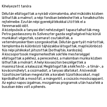
Kihelyezett tanóra
Délután ellátogattak a nyirádi vízimalomba, ahol működés közben
láthatták a malmot; a népi fonóban beleleshettek a fonalkészítés
rejtelmeibe. Ezután népi gyerekjátékokkal ütötték el a
fennmaradó időt.
A középsősök a tanyasi élet nehézségeit tapasztalhatták meg.
Petra gazdasszony és Szilveszter gazda segítségével ház körüli
munkákat végeztek, szamarat csutakoltak, a
veteményeskertben szorgoskodtak. Délután gyertyát mártottak,
templomba és különböző tájházakba látogattak, majd különböző
fiús népi játékokat játszottak (bothajítás, kardozás).
A kiscsoportosok megismerkedtek sokféle mesterséggel:
ellátogattak a pékhez, a pereceshez, a malomban munka közben
láthatták a molnárt. A helyi kisvasúton beszélgettek a
masinisztával, a kalauzzal. Meglátogatták a kékfestő-, a tímár-, a
kovácsműhelyt, a csizmadiát, a tanyasi állatokat. A köveskáli
tűzoltószertárban megnézték a korabeli tűzoltókocsikat, majd
kipróbálhatták a mosófát, a mángorlót, a csúszós mosószappant.
Az egész napos izgalmas, mozgalmas programok után hazafelé a
buszban édes volt a pihenés.