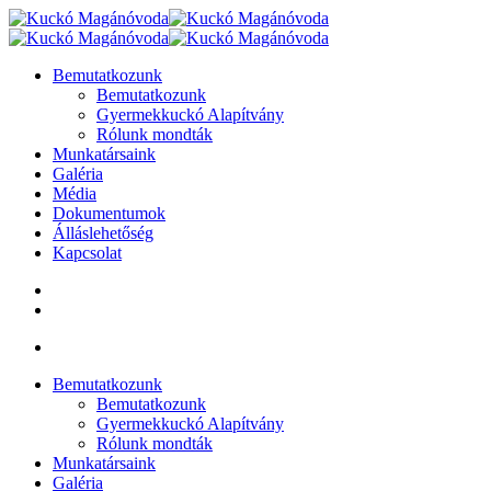
Bemutatkozunk
Bemutatkozunk
Gyermekkuckó Alapítvány
Rólunk mondták
Munkatársaink
Galéria
Média
Dokumentumok
Álláslehetőség
Kapcsolat
Bemutatkozunk
Bemutatkozunk
Gyermekkuckó Alapítvány
Rólunk mondták
Munkatársaink
Galéria