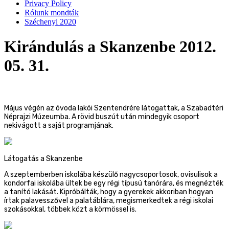
Privacy Policy
Rólunk mondták
Széchenyi 2020
Kirándulás a Skanzenbe 2012.
05. 31.
Május végén az óvoda lakói Szentendrére látogattak, a Szabadtéri
Néprajzi Múzeumba. A rövid buszút után mindegyik csoport
nekivágott a saját programjának.
Látogatás a Skanzenbe
A szeptemberben iskolába készülő nagycsoportosok, ovisulisok a
kondorfai iskolába ültek be egy régi típusú tanórára, és megnézték
a tanító lakását. Kipróbálták, hogy a gyerekek akkoriban hogyan
írtak palavesszővel a palatáblára, megismerkedtek a régi iskolai
szokásokkal, többek közt a körmössel is.