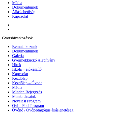
Média
Dokumentumok
Álláslehetőség
Kapcsolat
Gyorshivatkozások
Bemutatkozunk
Dokumentumok
Galéria
Gyermekkuckó Alapítvány
Hírek
Iskola – előkészítő
Kapcsolat
Kezdőlap
Kezdőlap – Óvoda
Média
Minden Bejegyzés
Munkatársaink
Nevelési Program
Ovi – Foci Program
Óvónő / Óvópedagógus álláslehetőség