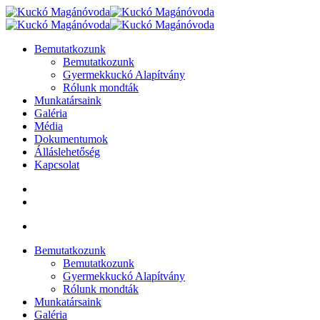
Bemutatkozunk
Bemutatkozunk
Gyermekkuckó Alapítvány
Rólunk mondták
Munkatársaink
Galéria
Média
Dokumentumok
Álláslehetőség
Kapcsolat
Bemutatkozunk
Bemutatkozunk
Gyermekkuckó Alapítvány
Rólunk mondták
Munkatársaink
Galéria