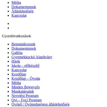
Média
Dokumentumok
Álláslehetőség
Kapcsolat
Gyorshivatkozások
Bemutatkozunk
Dokumentumok
Galéria
Gyermekkuckó Alapítvány
Hírek
Iskola – előkészítő
Kapcsolat
Kezdőlap
Kezdőlap – Óvoda
Média
Minden Bejegyzés
Munkatársaink
Nevelési Program
Ovi – Foci Program
Óvónő / Óvópedagógus álláslehetőség