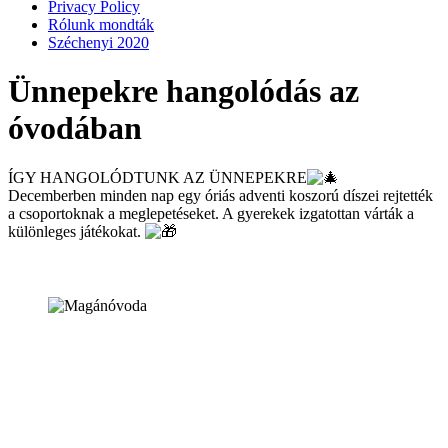
Privacy Policy
Rólunk mondták
Széchenyi 2020
Ünnepekre hangolódás az
óvodában
ÍGY HANGOLÓDTUNK AZ ÜNNEPEKRE
Decemberben minden nap egy óriás adventi koszorú díszei rejtették
a csoportoknak a meglepetéseket. A gyerekek izgatottan várták a
különleges játékokat.
1147, Budapest, Kerékgyártó u. 91/B
Remenyik Tünde
intézményvezető (beiratkozás)
Telefon: +36 1 223 20 30
Mobil: +36 30 286 84 60
tremenyik{kukac}kuckomaganovoda.hu