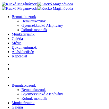
Bemutatkozunk
Bemutatkozunk
Gyermekkuckó Alapítvány
Rólunk mondták
Munkatársaink
Galéria
Média
Dokumentumok
Álláslehetőség
Kapcsolat
Bemutatkozunk
Bemutatkozunk
Gyermekkuckó Alapítvány
Rólunk mondták
Munkatársaink
Galéria