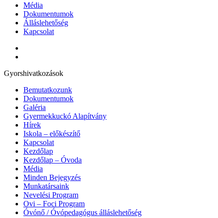
Média
Dokumentumok
Álláslehetőség
Kapcsolat
Gyorshivatkozások
Bemutatkozunk
Dokumentumok
Galéria
Gyermekkuckó Alapítvány
Hírek
Iskola – előkészítő
Kapcsolat
Kezdőlap
Kezdőlap – Óvoda
Média
Minden Bejegyzés
Munkatársaink
Nevelési Program
Ovi – Foci Program
Óvónő / Óvópedagógus álláslehetőség