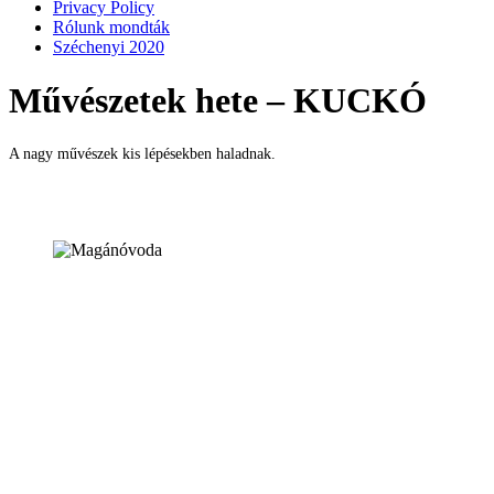
Privacy Policy
Rólunk mondták
Széchenyi 2020
Művészetek hete – KUCKÓ
A nagy művészek kis lépésekben haladnak.
1147, Budapest, Kerékgyártó u. 91/B
Remenyik Tünde
intézményvezető (beiratkozás)
Telefon: +36 1 223 20 30
Mobil: +36 30 286 84 60
tremenyik{kukac}kuckomaganovoda.hu
Várnai Magdolna
óvoda titkár (pénzügyek)
Telefon: +36 1 223 20 30
Mobil: +36 30 643 26 55