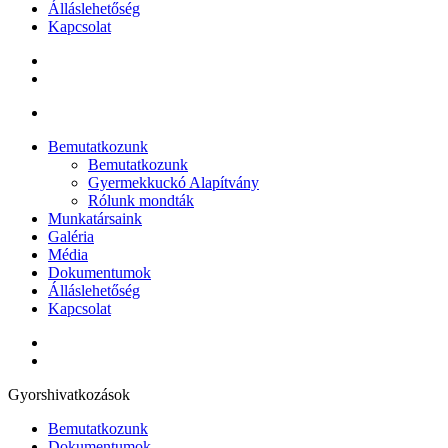
Álláslehetőség
Kapcsolat
Bemutatkozunk
Bemutatkozunk
Gyermekkuckó Alapítvány
Rólunk mondták
Munkatársaink
Galéria
Média
Dokumentumok
Álláslehetőség
Kapcsolat
Gyorshivatkozások
Bemutatkozunk
Dokumentumok