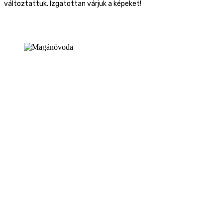
változtattuk. Izgatottan várjuk a képeket!
1147, Budapest, Kerékgyártó u. 91/B
Remenyik Tünde
intézményvezető (beiratkozás)
Telefon: +36 1 223 20 30
Mobil: +36 30 286 84 60
tremenyik{kukac}kuckomaganovoda.hu
Várnai Magdolna
óvoda titkár (pénzügyek)
Telefon: +36 1 223 20 30
Mobil: +36 30 643 26 55
mvarnai{kukac}kuckomaganovoda.hu
Burián Andrea
alapító – tulajdonos
Telefon: +36 1 223 20 30
Mobil: +36 20 910 66 30
aburian{kukac}kuckomaganovoda.hu