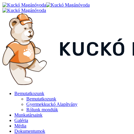
Bemutatkozunk
Bemutatkozunk
Gyermekkuckó Alapítvány
Rólunk mondták
Munkatársaink
Galéria
Média
Dokumentumok