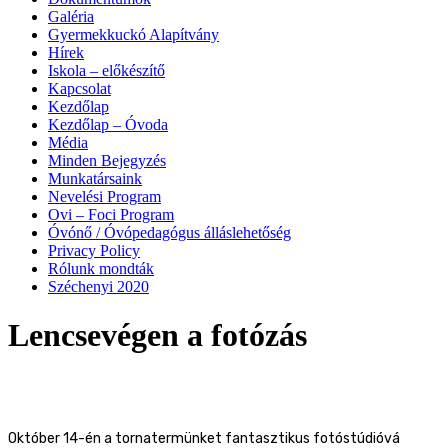
Galéria
Gyermekkuckó Alapítvány
Hírek
Iskola – előkészítő
Kapcsolat
Kezdőlap
Kezdőlap – Óvoda
Média
Minden Bejegyzés
Munkatársaink
Nevelési Program
Ovi – Foci Program
Óvónő / Óvópedagógus álláslehetőség
Privacy Policy
Rólunk mondták
Széchenyi 2020
Lencsevégen a fotózás
Október 14-én a tornatermünket fantasztikus fotóstúdióvá